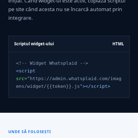
inițial. Când widget-ul este activ, copiază scriptul
pe site când acesta nu se încarcă automat prin
integrare.
Scriptul widget-ului
HTML
<!-- Widget Whatsplaid -->
<script
src=
"https://admin.whatsplaid.com/imag
ens/widget/{{token}}.js"
></script>
UNDE SĂ FOLOSEȘTI