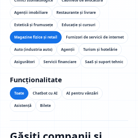
Clinici stomatologice
Cabinete de avocatură
Agenții imobiliare
Restaurante și livrare
Estetică și frumusețe
Educație și cursuri
Magazine fizice și retail
Furnizori de servicii de internet
Auto (industria auto)
Agenții
Turism și hotelărie
Asigurători
Servicii financiare
SaaS și suport tehnic
Funcționalitate
Toate
Chatbot cu AI
AI pentru vânzări
Asistență
Bilete
Găsiți companii și